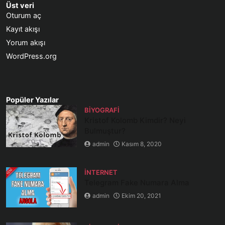
Üst veri
Oturum aç
Kayıt akışı
Yorum akışı
WordPress.org
Popüler Yazılar
BIYOGRAFI
Kristof Kolomb Kimdir? Neyi
Bulmuştur?
admin
Kasım 8, 2020
İNTERNET
Telegram Fake Numara Alma
admin
Ekim 20, 2021