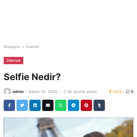
Anasayfa
»
İnternet
İnternet
Selfie Nedir?
admin
-
Kasım 16, 2020
-
2 dk okuma süresi
1243
0