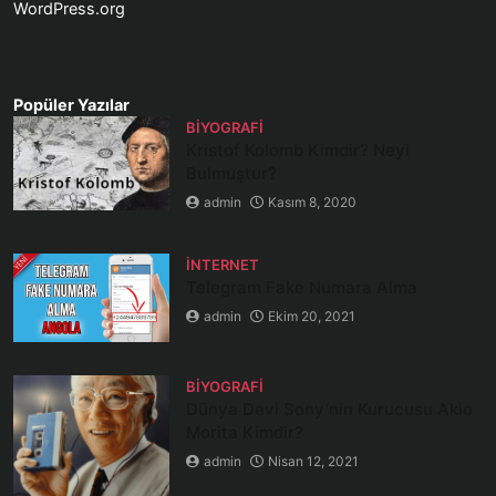
WordPress.org
Popüler Yazılar
BIYOGRAFI
Kristof Kolomb Kimdir? Neyi
Bulmuştur?
admin
Kasım 8, 2020
İNTERNET
Telegram Fake Numara Alma
admin
Ekim 20, 2021
BIYOGRAFI
Dünya Devi Sony’nin Kurucusu Akio
Morita Kimdir?
admin
Nisan 12, 2021