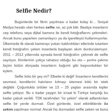
Selfie Nedir?
Bugünlerde bir fikrin yayılması o kadar kolay ki… Sosyal
Medya hesabı olan herkes
selfie
ne, az çok bilir. Basitçe insanların
cep telefonu veya dijital kamera ile kendi fotoğraflarını çekmeleri.
Ancak bunu yaparken zamanlayıcı ya da işaretleyici kullanmıyorlar.
Ülkemizde ilk olarak kamerayı yukarı kaldırdıkları ellerinde tutarken
kendi fotoğrafını çeken insanlarla başlayan akım durdurulamıyor.
2011 – 2012 yıllarında aynada kendi fotoğrafını çekmek de selfie
sayılıyor. Kimilerinin çokça rahatsız olduğu bu oto – portre çekme
biçimi bütün dünyada insanların bağımlı gibi başvurdukları bir
eylem.
Selfie kötü bir şey mi? Elbette ki değil! İnsanların kendilerini
sevmesi, kendilerini hatırlanır kılmayı istemesi kötü bir istek
değildir. Çoğunlukla ünlüler ve 13 – 25 yaşları arasında kişiler
selfie çekiyor. Bu o kadar yaygın bir icraat ki Türkçe karşılığı bu
kadar çabuk verildi. TDK tarafından “öz çekim” olarak adlandırılan
selfie bir yerde durmalı. Özel günlerde, özel etkinliklerde
öz
çekim
yapılması normal. Ancak hiç durmadan selfie çeken ve bunu