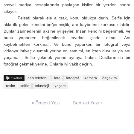
sosyal medya hesaplarında paylaşan kişiler bir yerden sonra
sıkıyor.
Felsefi olarak ele alırsak, konu oldukça derin. Selfie için
akla ilk gelen kendini beğenmişlik, anı kaybetme korkusu olabilir.
Bunlar zannedilenin aksine iyi şeyler. İnsan kendini beğenmeli. Ve
bunu yaparken beğenilecek tavırlar içinde olmalı. Anı
kaybetmekten korkmalı. Ve bunu yaparken bir fotoğraf veya
videoya ihtiyaç duymak yerine en samimi, en içten duyularıyla anı
yaşamalı. Selfie çekmek yerine aynaya bakın. Dostlarınızla bir
fotoğraf çekmek yerine. Onlarla iyi vakit geçirin.
cep telefonu
foto
fotoğraf
kamera
özçekim
Etiketler
resim
selfie
teknoloji
yaşam
Yazı
« Önceki Yazı
Sonraki Yazı »
gezinmesi