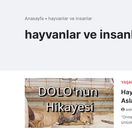
Anasayfa
•
hayvanlar ve insanlar
hayvanlar ve insan
YAŞ
Hay
Asl
ad
“Orman
ünlüdü