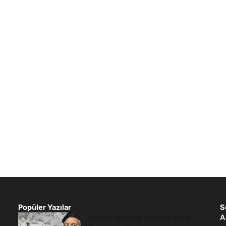
Popüler Yazılar
S
Kristof Kolomb Kimdir? Neyi
A