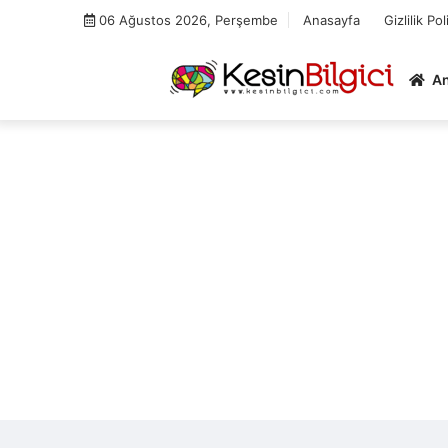
Skip
06 Ağustos 2026, Perşembe
Anasayfa
Gizlilik Pol
to
content
A