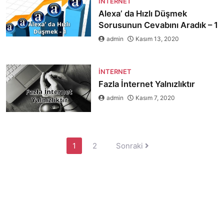
İNTERNET
Alexa’ da Hızlı Düşmek
Sorusunun Cevabını Aradık – 1
admin
Kasım 13, 2020
İNTERNET
Fazla İnternet Yalnızlıktır
admin
Kasım 7, 2020
Yazı
1
2
Sonraki
sayfalaması