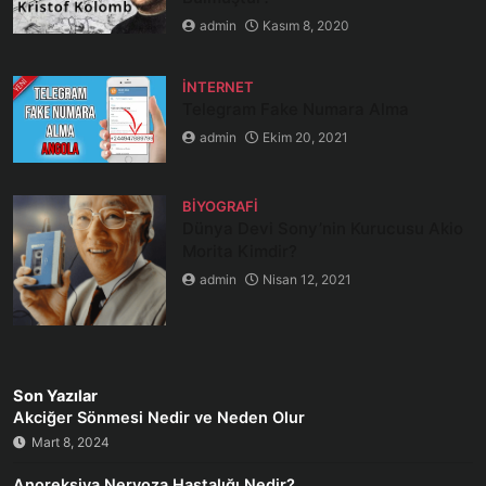
admin
Kasım 8, 2020
İNTERNET
Telegram Fake Numara Alma
admin
Ekim 20, 2021
BIYOGRAFI
Dünya Devi Sony’nin Kurucusu Akio
Morita Kimdir?
admin
Nisan 12, 2021
Son Yazılar
Akciğer Sönmesi Nedir ve Neden Olur
Mart 8, 2024
Anoreksiya Nervoza Hastalığı Nedir?