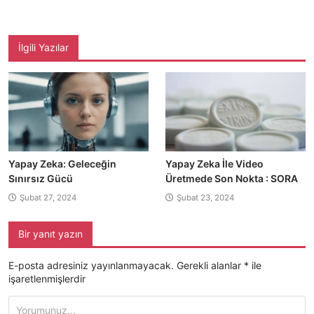
İlgili Yazılar
Yapay Zeka: Geleceğin
Yapay Zeka İle Video
Sınırsız Gücü
Üretmede Son Nokta : SORA
Şubat 27, 2024
Şubat 23, 2024
Bir yanıt yazın
E-posta adresiniz yayınlanmayacak.
Gerekli alanlar
*
ile
işaretlenmişlerdir