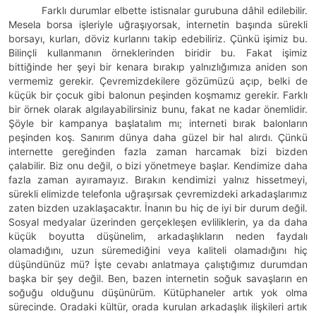
Farklı durumlar elbette istisnalar gurubuna dâhil edilebilir.
Mesela borsa işleriyle uğraşıyorsak, internetin başında sürekli
borsayı, kurları, döviz kurlarını takip edebiliriz. Çünkü işimiz bu.
Bilinçli kullanmanın örneklerinden biridir bu. Fakat işimiz
bittiğinde her şeyi bir kenara bırakıp yalnızlığımıza aniden son
vermemiz gerekir. Çevremizdekilere gözümüzü açıp, belki de
küçük bir çocuk gibi balonun peşinden koşmamız gerekir. Farklı
bir örnek olarak algılayabilirsiniz bunu, fakat ne kadar önemlidir.
Şöyle bir kampanya başlatalım mı; interneti bırak balonların
peşinden koş. Sanırım dünya daha güzel bir hal alırdı. Çünkü
internette gereğinden fazla zaman harcamak bizi bizden
çalabilir. Biz onu değil, o bizi yönetmeye başlar. Kendimize daha
fazla zaman ayıramayız. Bırakın kendimizi yalnız hissetmeyi,
sürekli elimizde telefonla uğraşırsak çevremizdeki arkadaşlarımız
zaten bizden uzaklaşacaktır. İnanın bu hiç de iyi bir durum değil.
Sosyal medyalar üzerinden gerçekleşen evliliklerin, ya da daha
küçük boyutta düşünelim, arkadaşlıkların neden faydalı
olamadığını, uzun süremediğini veya kaliteli olamadığını hiç
düşündünüz mü? İşte cevabı anlatmaya çalıştığımız durumdan
başka bir şey değil. Ben, bazen internetin soğuk savaşların en
soğuğu olduğunu düşünürüm. Kütüphaneler artık yok olma
sürecinde. Oradaki kültür, orada kurulan arkadaşlık ilişkileri artık