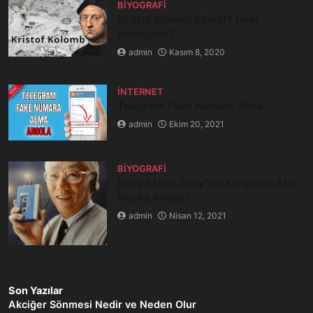
BIYOGRAFI
Kristof Kolomb Kimdir? Neyi
Bulmuştur?
admin
Kasım 8, 2020
İNTERNET
Telegram Fake Numara Alma
admin
Ekim 20, 2021
BIYOGRAFI
Dünya Devi Sony’nin Kurucusu Akio
Morita Kimdir?
admin
Nisan 12, 2021
Son Yazılar
Akciğer Sönmesi Nedir ve Neden Olur