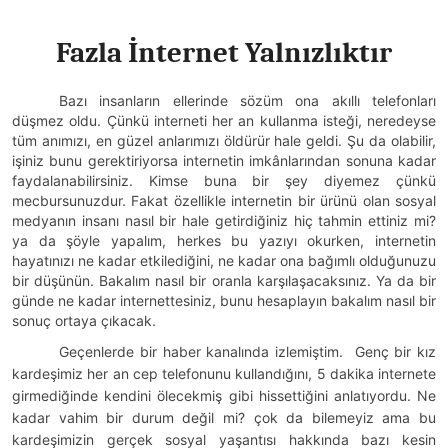
Fazla İnternet Yalnızlıktır
Bazı insanların ellerinde sözüm ona akıllı telefonları
düşmez oldu. Çünkü interneti her an kullanma isteği, neredeyse
tüm anımızı, en güzel anlarımızı öldürür hale geldi. Şu da olabilir,
işiniz bunu gerektiriyorsa internetin imkânlarından sonuna kadar
faydalanabilirsiniz. Kimse buna bir şey diyemez çünkü
mecbursunuzdur. Fakat özellikle internetin bir ürünü olan sosyal
medyanın insanı nasıl bir hale getirdiğiniz hiç tahmin ettiniz mi?
ya da şöyle yapalım, herkes bu yazıyı okurken, internetin
hayatınızı ne kadar etkilediğini, ne kadar ona bağımlı olduğunuzu
bir düşünün. Bakalım nasıl bir oranla karşılaşacaksınız. Ya da bir
günde ne kadar internettesiniz, bunu hesaplayın bakalım nasıl bir
sonuç ortaya çıkacak.
Geçenlerde bir haber kanalında izlemiştim. Genç bir kız
kardeşimiz her an cep telefonunu kullandığını, 5 dakika internete
girmediğinde kendini ölecekmiş gibi hissettiğini anlatıyordu. Ne
kadar vahim bir durum değil mi? çok da bilemeyiz ama bu
kardeşimizin gerçek sosyal yaşantısı hakkında bazı kesin