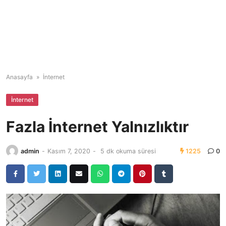
Anasayfa
»
İnternet
İnternet
Fazla İnternet Yalnızlıktır
admin
-
Kasım 7, 2020
-
5 dk okuma süresi
1225
0