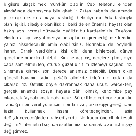
bilgilere ulaşabilmek mümkün olabilir. Cep telefonu elinden
alındığında depresyona bile girebilir. Zaten haberin devamında
psikolojik destek almaya başladığı belirtiliyordu. Arkadaşlarıyla
olan ilişkisi, ailesiyle olan ilişkisi, belki de en önemlisi hayata olan
bakış açısı normal düzeyde değildir bu kardeşimizin. Telefonu
elinden alınıp sosyal medya hesaplarına giremediğinde kendini
yalnız hissedecektir emin olabilirsiniz. Normalde de böyledir
inanın. Örnek verdiğimiz kişi gibi daha binlercesi, dünya
genelinde örneklendirilebilir. Kim ne yapmış, nerelere gitmiş diye
çaba sarf etmekten, oturup güzel bir film izlemeyi kaçırabiliriz.
Sinemaya gitmek son derece anlamsız gelebilir. Dışarı çıkıp
güneşli havanın tadını pekâlâ alimizde telefon olmadan da
çıkarabiliriz. Üstelik böyle davranmak daha ucuz. Gerçekten,
gerçek anlamda sosyal hayata dâhil olmak, kendimize pay
çıkararak faydalanmak daha ucuz. Sürekli internet çok zararlıdır.
Tanıdığım bir yerel yöneticinin bir lafı var, teknolojiyi gereğinden
fazla kullanmak insanı körelteceğinden, asla
değiştirmeyeceğinden
bahsediyordu. Ne kadar önemli bir tespit
değil mi? internetin başında saatlerimizi harcamak bize hiçbir şey
değiştirmez.