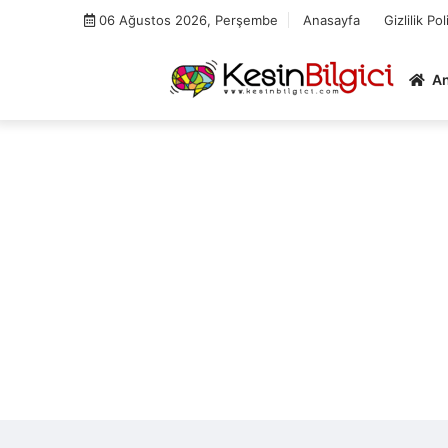
Skip
06 Ağustos 2026, Perşembe
Anasayfa
Gizlilik Pol
to
content
A