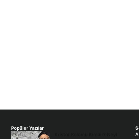
Popüler Yazılar
S
Kristof Kolomb Kimdir? Neyi
A