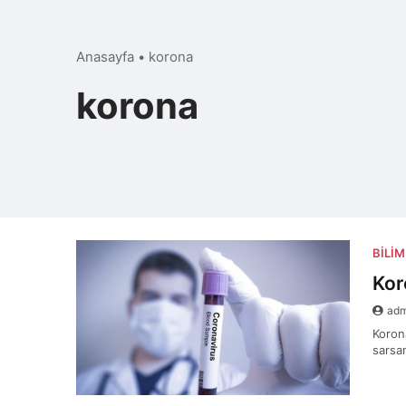
Anasayfa
•
korona
korona
BILIM
Kor
ad
Koron
sarsa