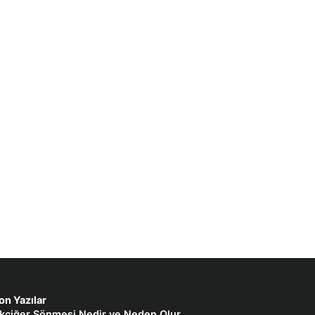
on Yazılar
kciğer Sönmesi Nedir ve Neden Olur