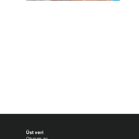
Üst veri
Oturum aç