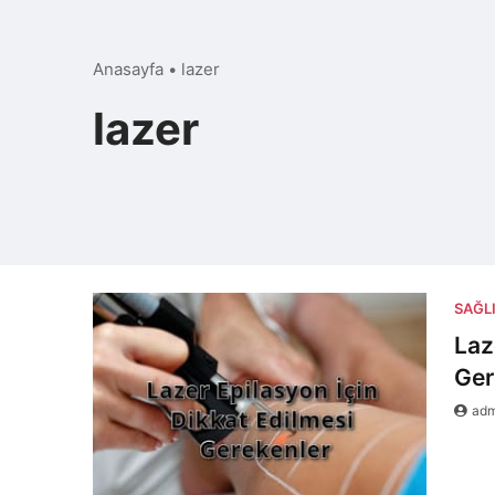
Anasayfa
•
lazer
lazer
SAĞL
Laz
Ger
ad