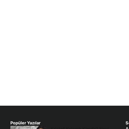
Popüler Yazılar
S
Kristof Kolomb Kimdir? Neyi
A