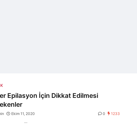
IK
er Epilasyon İçin Dikkat Edilmesi
ekenler
min
Ekim 11, 2020
0
1233
…