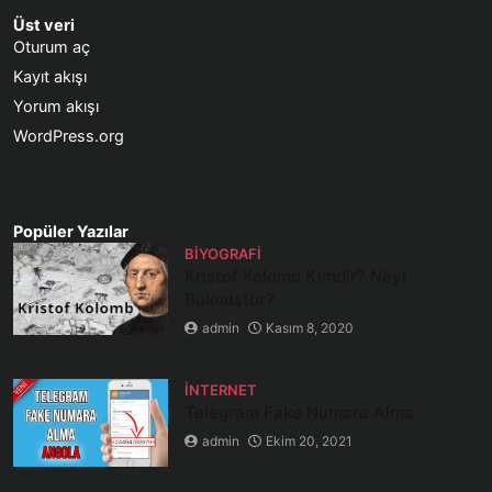
Üst veri
Oturum aç
Kayıt akışı
Yorum akışı
WordPress.org
Popüler Yazılar
BIYOGRAFI
Kristof Kolomb Kimdir? Neyi
Bulmuştur?
admin
Kasım 8, 2020
İNTERNET
Telegram Fake Numara Alma
admin
Ekim 20, 2021