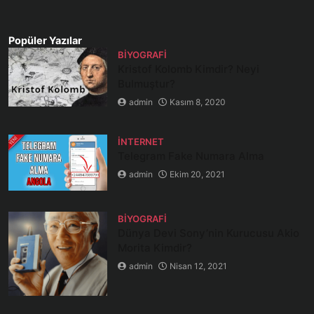
Popüler Yazılar
BIYOGRAFI
Kristof Kolomb Kimdir? Neyi
Bulmuştur?
admin
Kasım 8, 2020
İNTERNET
Telegram Fake Numara Alma
admin
Ekim 20, 2021
BIYOGRAFI
Dünya Devi Sony’nin Kurucusu Akio
Morita Kimdir?
admin
Nisan 12, 2021