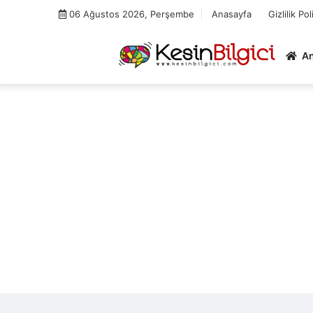
Skip
06 Ağustos 2026, Perşembe
Anasayfa
Gizlilik Pol
to
content
A