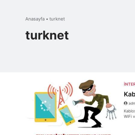
Anasayfa
•
turknet
turknet
İNTE
Kab
ad
Kablo
WiFi 
olmak