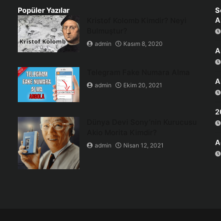
Popüler Yazılar
S
Kristof Kolomb Kimdir? Neyi
A
Bulmuştur?
admin
Kasım 8, 2020
A
Telegram Fake Numara Alma
A
admin
Ekim 20, 2021
2
Dünya Devi Sony’nin Kurucusu
Akio Morita Kimdir?
A
admin
Nisan 12, 2021