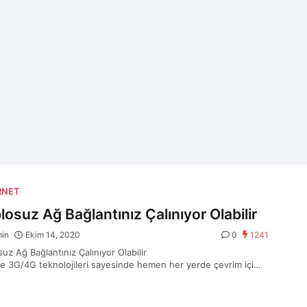
RNET
losuz Ağ Bağlantınız Çalınıyor Olabilir
min
Ekim 14, 2020
0
1241
suz Ağ Bağlantınız Çalınıyor Olabilir
ve 3G/4G teknolojileri sayesinde hemen her yerde çevrim içi
 ve sınırsız eğlenceye erişmek mümkün oluyor….