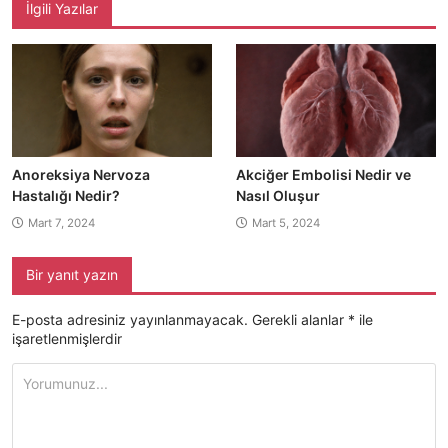
İlgili Yazılar
Anoreksiya Nervoza
Akciğer Embolisi Nedir ve
Hastalığı Nedir?
Nasıl Oluşur
Mart 7, 2024
Mart 5, 2024
Bir yanıt yazın
E-posta adresiniz yayınlanmayacak.
Gerekli alanlar
*
ile
işaretlenmişlerdir