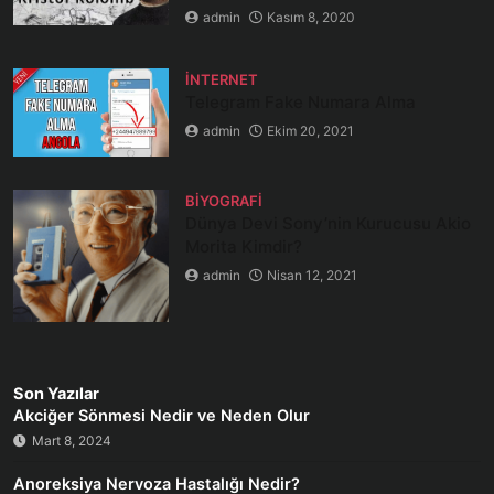
admin
Kasım 8, 2020
İNTERNET
Telegram Fake Numara Alma
admin
Ekim 20, 2021
BIYOGRAFI
Dünya Devi Sony’nin Kurucusu Akio
Morita Kimdir?
admin
Nisan 12, 2021
Son Yazılar
Akciğer Sönmesi Nedir ve Neden Olur
Mart 8, 2024
Anoreksiya Nervoza Hastalığı Nedir?