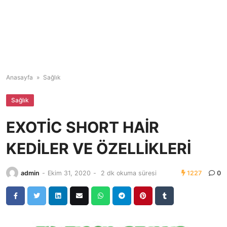
Anasayfa
»
Sağlık
Sağlık
EXOTİC SHORT HAİR
KEDİLER VE ÖZELLİKLERİ
admin
-
Ekim 31, 2020
-
2 dk okuma süresi
1227
0