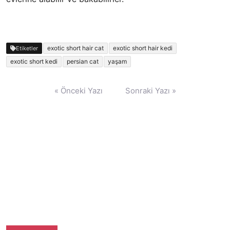
exotic short hair cat
exotic short hair kedi
Etiketler
exotic short kedi
persian cat
yaşam
Yazı
« Önceki Yazı
Sonraki Yazı »
gezinmesi