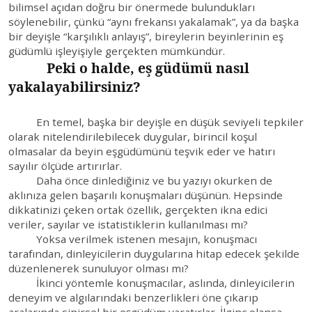
bilimsel açıdan doğru bir önermede bulundukları
söylenebilir, çünkü “aynı frekansı yakalamak”, ya da başka
bir deyişle “karşılıklı anlayış”, bireylerin beyinlerinin eş
güdümlü işleyişiyle gerçekten mümkündür.
Peki o halde, eş güdümü nasıl
yakalayabilirsiniz?
En temel, başka bir deyişle en düşük seviyeli tepkiler
olarak nitelendirilebilecek duygular, birincil koşul
olmasalar da beyin eşgüdümünü teşvik eder ve hatırı
sayılır ölçüde artırırlar.
Daha önce dinlediğiniz ve bu yazıyı okurken de
aklınıza gelen başarılı konuşmaları düşünün. Hepsinde
dikkatinizi çeken ortak özellik, gerçekten ikna edici
veriler, sayılar ve istatistiklerin kullanılması mı?
Yoksa verilmek istenen mesajın, konuşmacı
tarafından, dinleyicilerin duygularına hitap edecek şekilde
düzenlenerek sunuluyor olması mı?
İkinci yöntemle konuşmacılar, aslında, dinleyicilerin
deneyim ve algılarındaki benzerlikleri öne çıkarıp
aralarında sinirsel bir eşgüdüm yaratırlar. İlginç olansa,