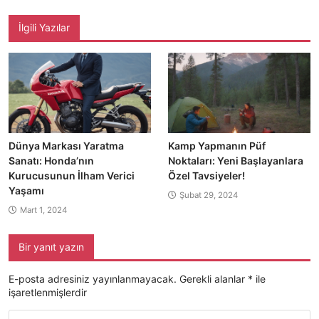
İlgili Yazılar
Dünya Markası Yaratma
Kamp Yapmanın Püf
Sanatı: Honda’nın
Noktaları: Yeni Başlayanlara
Kurucusunun İlham Verici
Özel Tavsiyeler!
Yaşamı
Şubat 29, 2024
Mart 1, 2024
Bir yanıt yazın
E-posta adresiniz yayınlanmayacak.
Gerekli alanlar
*
ile
işaretlenmişlerdir