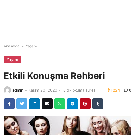
Anasayfa
»
Yaşam
Yaşam
Etkili Konuşma Rehberi
admin
-
Kasım 20, 2020
-
8 dk okuma süresi
1224
0