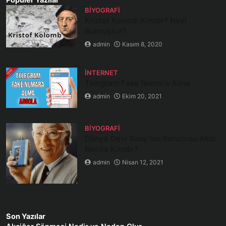
BIYOGRAFI
Kristof Kolomb Kimdir? Neyi
Bulmuştur?
admin
Kasım 8, 2020
İNTERNET
Telegram Fake Numara Alma
admin
Ekim 20, 2021
BIYOGRAFI
Dünya Devi Sony’nin Kurucusu Akio
Morita Kimdir?
admin
Nisan 12, 2021
Son Yazılar