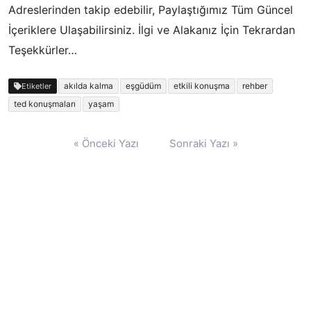
Adreslerinden takip edebilir, Paylaştığımız Tüm Güncel
İçeriklere Ulaşabilirsiniz. İlgi ve Alakanız İçin Tekrardan
Teşekkürler…
akılda kalma
eşgüdüm
etkili konuşma
rehber
Etiketler
ted konuşmaları
yaşam
Yazı
« Önceki Yazı
Sonraki Yazı »
gezinmesi