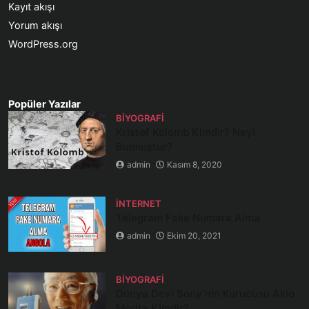
Kayıt akışı
Yorum akışı
WordPress.org
Popüler Yazılar
BIYOGRAFI
Kristof Kolomb Kimdir? Neyi
Bulmuştur?
admin
Kasım 8, 2020
İNTERNET
Telegram Fake Numara Alma
admin
Ekim 20, 2021
BIYOGRAFI
Dünya Devi Sony’nin Kurucusu Akio
Morita Kimdir?