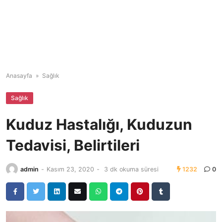
Anasayfa
»
Sağlık
Sağlık
Kuduz Hastalığı, Kuduzun
Tedavisi, Belirtileri
admin
-
Kasım 23, 2020
-
3 dk okuma süresi
1232
0