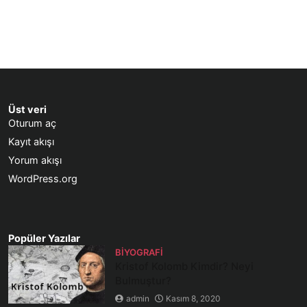
Üst veri
Oturum aç
Kayıt akışı
Yorum akışı
WordPress.org
Popüler Yazılar
BIYOGRAFI
Kristof Kolomb Kimdir? Neyi
Bulmuştur?
admin
Kasım 8, 2020