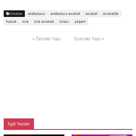
arabulucu
arabulucu avukat
avukat
avukatlık
Etiketler
hukuk
icra
icra avukatı
icracı
yaşam
Yazı
« Önceki Yazı
Sonraki Yazı »
gezinmesi
İlgili Yazılar