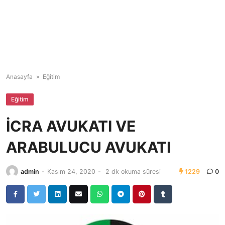
Anasayfa
»
Eğitim
Eğitim
İCRA AVUKATI VE
ARABULUCU AVUKATI
admin
-
Kasım 24, 2020
-
2 dk okuma süresi
1229
0