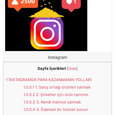
Instagram
Sayfa İçerikleri
[
Gizle
]
1
İNSTAGRAMDA PARA KAZANMANIN YOLLARI
1.0.0.1
1. Satış ortağı ürünleri satmak
1.0.0.2
2. Şirketler için ürün tanıtımı
1.0.0.3
3. Kendi malınızı satmak
1.0.0.4
4. Ödemeli bir hizmet sunun