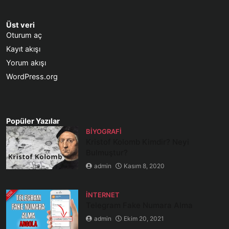
Üst veri
Oturum aç
Kayıt akışı
Yorum akışı
WordPress.org
Popüler Yazılar
BIYOGRAFI
Kristof Kolomb Kimdir? Neyi
Bulmuştur?
admin
Kasım 8, 2020
İNTERNET
Telegram Fake Numara Alma
admin
Ekim 20, 2021