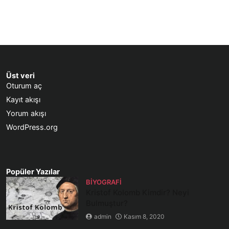
Üst veri
Oturum aç
Kayıt akışı
Yorum akışı
WordPress.org
Popüler Yazılar
BIYOGRAFI
Kristof Kolomb Kimdir? Neyi
Bulmuştur?
admin
Kasım 8, 2020