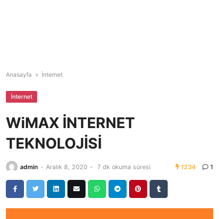
Anasayfa
»
İnternet
İnternet
WiMAX İNTERNET
TEKNOLOJİSİ
admin
-
Aralık 8, 2020
-
7 dk okuma süresi
1234
1