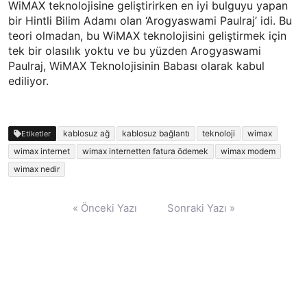
WiMAX teknolojisine geliştirirken en iyi bulguyu yapan
bir Hintli Bilim Adamı olan ‘Arogyaswami Paulraj’ idi. Bu
teori olmadan, bu WiMAX teknolojisini geliştirmek için
tek bir olasılık yoktu ve bu yüzden Arogyaswami
Paulraj, WiMAX Teknolojisinin Babası olarak kabul
ediliyor.
kablosuz ağ
kablosuz bağlantı
teknoloji
wimax
Etiketler
wimax internet
wimax internetten fatura ödemek
wimax modem
wimax nedir
Yazı
« Önceki Yazı
Sonraki Yazı »
gezinmesi