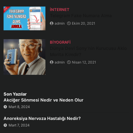
İNTERNET
Telegram Fake Numara Alma
admin
Ekim 20, 2021
BIYOGRAFI
Dünya Devi Sony’nin Kurucusu Akio
Morita Kimdir?
admin
Nisan 12, 2021
Son Yazılar
Akciğer Sönmesi Nedir ve Neden Olur
Mart 8, 2024
Anoreksiya Nervoza Hastalığı Nedir?
Mart 7, 2024