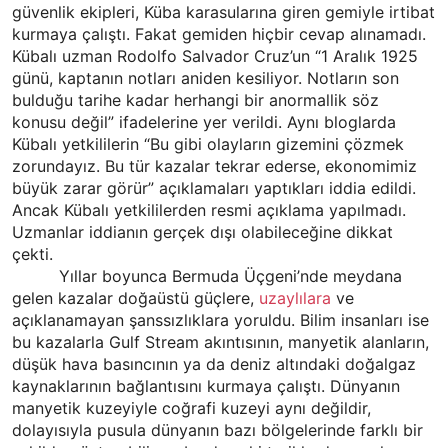
güvenlik ekipleri, Küba karasularına giren gemiyle irtibat
kurmaya çalıştı. Fakat gemiden hiçbir cevap alınamadı.
Kübalı uzman Rodolfo Salvador Cruz’un “1 Aralık 1925
günü, kaptanın notları aniden kesiliyor. Notların son
bulduğu tarihe kadar herhangi bir anormallik söz
konusu değil” ifadelerine yer verildi. Aynı bloglarda
Kübalı yetkililerin “Bu gibi olayların gizemini çözmek
zorundayız. Bu tür kazalar tekrar ederse, ekonomimiz
büyük zarar görür” açıklamaları yaptıkları iddia edildi.
Ancak Kübalı yetkililerden resmi açıklama yapılmadı.
Uzmanlar iddianın gerçek dışı olabileceğine dikkat
çekti.
Yıllar boyunca Bermuda Üçgeni’nde meydana
gelen kazalar doğaüstü güçlere,
uzaylılara
ve
açıklanamayan şanssızlıklara yoruldu. Bilim insanları ise
bu kazalarla Gulf Stream akıntısının, manyetik alanların,
düşük hava basıncının ya da deniz altındaki doğalgaz
kaynaklarının bağlantısını kurmaya çalıştı. Dünyanın
manyetik kuzeyiyle coğrafi kuzeyi aynı değildir,
dolayısıyla pusula dünyanın bazı bölgelerinde farklı bir