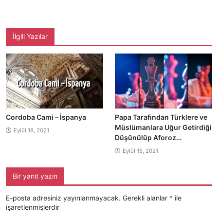
İlgili Yazılar
Cordoba Cami – İspanya
Papa Tarafından Türklere ve
Müslümanlara Uğur Getirdiği
Eylül 18, 2021
Düşünülüp Aforoz…
Eylül 15, 2021
Bir yanıt yazın
E-posta adresiniz yayınlanmayacak.
Gerekli alanlar
*
ile
işaretlenmişlerdir