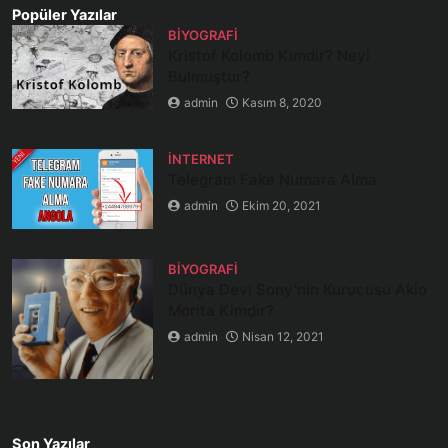
Popüler Yazılar
BIYOGRAFI
Kristof Kolomb Kimdir? Neyi
Bulmuştur?
admin
Kasım 8, 2020
İNTERNET
Telegram Fake Numara Alma
admin
Ekim 20, 2021
BIYOGRAFI
Dünya Devi Sony’nin Kurucusu Akio
Morita Kimdir?
admin
Nisan 12, 2021
Son Yazılar