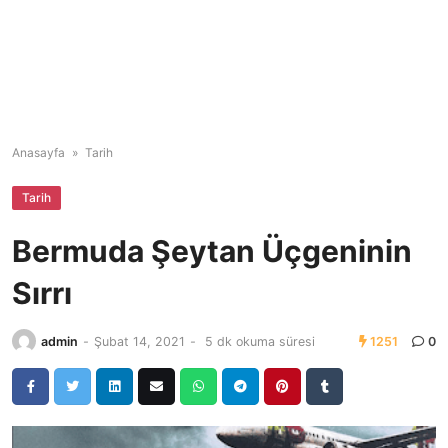
Anasayfa
»
Tarih
Tarih
Bermuda Şeytan Üçgeninin
Sırrı
admin
-
Şubat 14, 2021
-
5 dk okuma süresi
1251
0