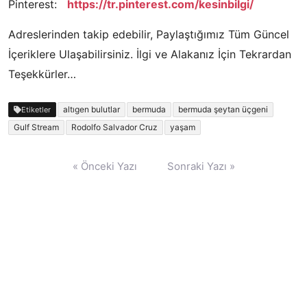
Pinterest:
https://tr.pinterest.com/kesinbilgi/
Adreslerinden takip edebilir, Paylaştığımız Tüm Güncel
İçeriklere Ulaşabilirsiniz. İlgi ve Alakanız İçin Tekrardan
Teşekkürler…
altıgen bulutlar
bermuda
bermuda şeytan üçgeni
Etiketler
Gulf Stream
Rodolfo Salvador Cruz
yaşam
Yazı
« Önceki Yazı
Sonraki Yazı »
gezinmesi