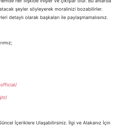
hemde her ilişkide inişler ve çıkışlar olur. Bu anlarda
atacak şeyler söyleyerek moralinizi bozabilirler.
leri detaylı olarak başkaları ile paylaşmamalısınız.
rımız;
R
fficial/
itr/
ncel İçeriklere Ulaşabilirsiniz. İlgi ve Alakanız İçin