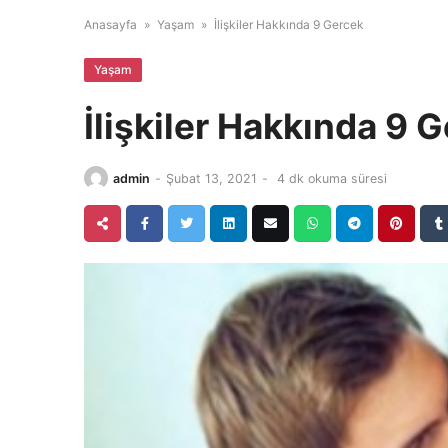
Anasayfa
»
Yaşam
»
İlişkiler Hakkında 9 Gercek
Yaşam
İlişkiler Hakkında 9 
admin
-
Şubat 13, 2021
-
4 dk okuma süresi