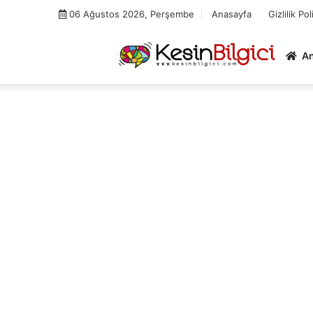
Skip
06 Ağustos 2026, Perşembe
Anasayfa
Gizlilik Pol
to
content
A