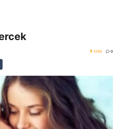
Gercek
1299
0