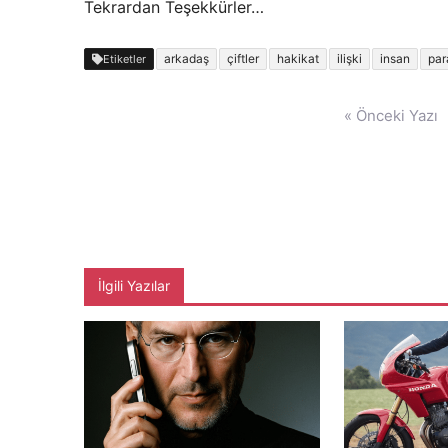
Tekrardan Teşekkürler…
arkadaş
çiftler
hakikat
ilişki
insan
par
Etiketler
Yazı
« Önceki Yazı
gezinmesi
İlgili Yazılar