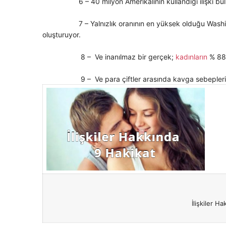
6 – 40 milyon Amerikalının kullandığı ilişki bulmak 
7 – Yalnızlık oranının en yüksek olduğu Washington
oluşturuyor.
8 – Ve inanılmaz bir gerçek;
kadınların
% 88 
9
–
Ve para çiftler arasında kavga sebepler
İlişkiler H