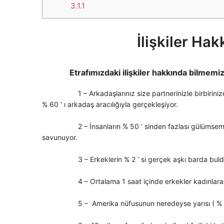
3.1.1
İlişkiler Ha
Etrafımızdaki ilişkiler hakkında bilmemi
1 – Arkadaşlarınız size partnerinizle birbirinize uygu
% 60 ‘ ı arkadaş aracılığıyla gerçekleşiyor.
2 – İnsanların % 50 ‘ sinden fazlası gülümsemenin çi
savunuyor.
3 – Erkeklerin % 2 ‘ si gerçek aşkı barda buldu
4 – Ortalama 1 saat içinde erkekler kadınlara olan 
5 – Amerika nüfusunun neredeyse yarısı ( % 44