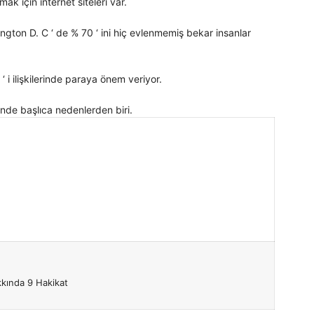
için internet siteleri var.
 D. C ‘ de % 70 ‘ ini hiç evlenmemiş bekar insanlar
‘ i ilişkilerinde paraya önem veriyor.
inde başlıca nedenlerden biri.
akkında 9 Hakikat