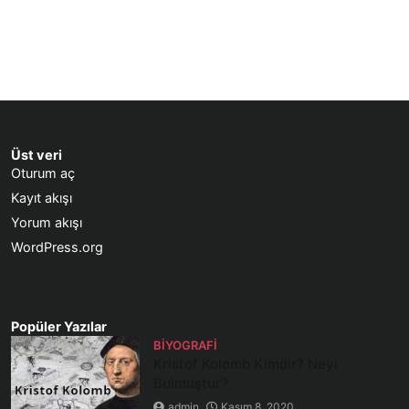
Üst veri
Oturum aç
Kayıt akışı
Yorum akışı
WordPress.org
Popüler Yazılar
BIYOGRAFI
Kristof Kolomb Kimdir? Neyi
Bulmuştur?
admin
Kasım 8, 2020