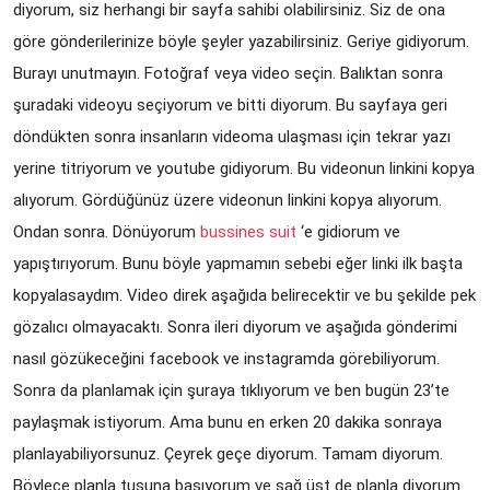
diyorum, siz herhangi bir sayfa sahibi olabilirsiniz. Siz de ona 
göre gönderilerinize böyle şeyler yazabilirsiniz. Geriye gidiyorum. 
Burayı unutmayın. Fotoğraf veya video seçin. Balıktan sonra 
şuradaki videoyu seçiyorum ve bitti diyorum. Bu sayfaya geri 
döndükten sonra insanların videoma ulaşması için tekrar yazı 
yerine titriyorum ve youtube gidiyorum. Bu videonun linkini kopya 
alıyorum. Gördüğünüz üzere videonun linkini kopya alıyorum. 
Ondan sonra. Dönüyorum 
bussines suit
 ‘e gidiorum ve 
yapıştırıyorum. Bunu böyle yapmamın sebebi eğer linki ilk başta 
kopyalasaydım. Video direk aşağıda belirecektir ve bu şekilde pek 
gözalıcı olmayacaktı. Sonra ileri diyorum ve aşağıda gönderimi 
nasıl gözükeceğini facebook ve instagramda görebiliyorum. 
Sonra da planlamak için şuraya tıklıyorum ve ben bugün 23’te 
paylaşmak istiyorum. Ama bunu en erken 20 dakika sonraya 
planlayabiliyorsunuz. Çeyrek geçe diyorum. Tamam diyorum. 
Böylece planla tuşuna basıyorum ve sağ üst de planla diyorum. 