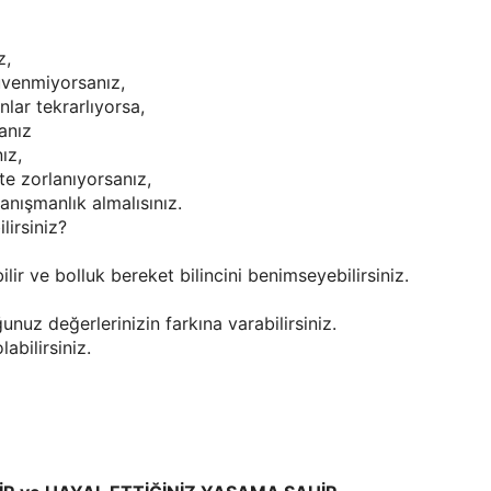
z,
üvenmiyorsanız,
nlar tekrarlıyorsa,
anız
ız,
te zorlanıyorsanız,
anışmanlık almalısınız.
lirsiniz?
lir ve bolluk bereket bilincini benimseyebilirsiniz.
unuz değerlerinizin farkına varabilirsiniz.
abilirsiniz.