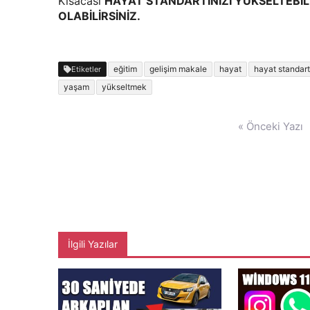
Kısacası
HAYAT STANDARTINIZI YÜKSELTEBİL
OLABİLİRSİNİZ.
eğitim
gelişim makale
hayat
hayat standart
Etiketler
yaşam
yükseltmek
Yazı
« Önceki Yazı
gezinmesi
İlgili Yazılar