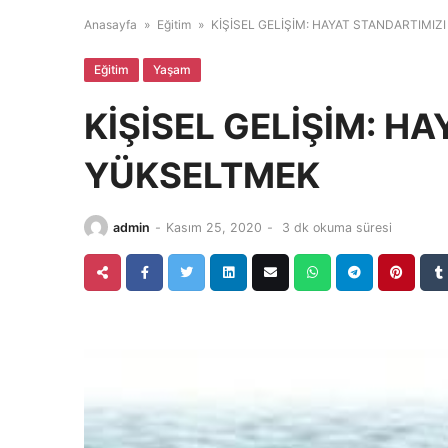
Anasayfa
»
Eğitim
»
KİŞİSEL GELİŞİM: HAYAT STANDARTIMIZ
Eğitim
Yaşam
KİŞİSEL GELİŞİM: H
YÜKSELTMEK
admin
-
Kasım 25, 2020
-
3 dk okuma süresi