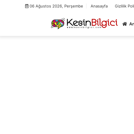
Skip
06 Ağustos 2026, Perşembe
Anasayfa
Gizlilik Pol
to
content
A