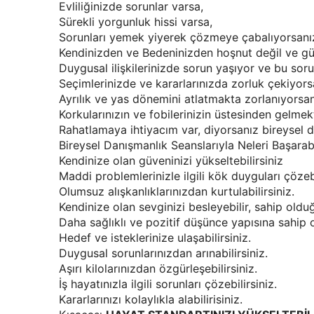
Evliliğinizde sorunlar varsa,
Sürekli yorgunluk hissi varsa,
Sorunları yemek yiyerek çözmeye çabalıyorsanı
Kendinizden ve Bedeninizden hoşnut değil ve g
Duygusal ilişkilerinizde sorun yaşıyor ve bu soru
Seçimlerinizde ve kararlarınızda zorluk çekiyors
Ayrılık ve yas dönemini atlatmakta zorlanıyorsan
Korkularınızın ve fobilerinizin üstesinden gelmek
Rahatlamaya ihtiyacım var, diyorsanız bireysel d
Bireysel Danışmanlık Seanslarıyla Neleri Başarabi
Kendinize olan güveninizi yükseltebilirsiniz
Maddi problemlerinizle ilgili kök duyguları çözebi
Olumsuz alışkanlıklarınızdan kurtulabilirsiniz.
Kendinize olan sevginizi besleyebilir, sahip olduğ
Daha sağlıklı ve pozitif düşünce yapısına sahip ol
Hedef ve isteklerinize ulaşabilirsiniz.
Duygusal sorunlarınızdan arınabilirsiniz.
Aşırı kilolarınızdan özgürleşebilirsiniz.
İş hayatınızla ilgili sorunları çözebilirsiniz.
Kararlarınızı kolaylıkla alabilirisiniz.