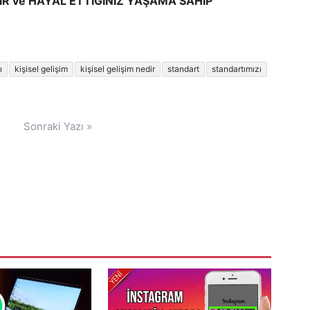
İR ve HAYAL ETTİĞİNİZ YAŞAMA SAHİP
ı
kişisel gelişim
kişisel gelişim nedir
standart
standartımızı
Sonraki Yazı »