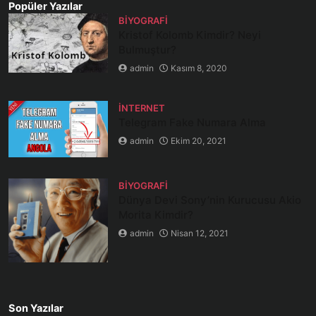
Popüler Yazılar
BIYOGRAFI
Kristof Kolomb Kimdir? Neyi
Bulmuştur?
admin
Kasım 8, 2020
İNTERNET
Telegram Fake Numara Alma
admin
Ekim 20, 2021
BIYOGRAFI
Dünya Devi Sony’nin Kurucusu Akio
Morita Kimdir?
admin
Nisan 12, 2021
Son Yazılar