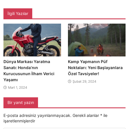
İlgili Yazılar
Dünya Markası Yaratma
Kamp Yapmanın Püf
Sanatı: Honda’nın
Noktaları: Yeni Başlayanlara
Kurucusunun İlham Verici
Özel Tavsiyeler!
Yaşamı
Şubat 29, 2024
Mart 1, 2024
Bir yanıt yazın
E-posta adresiniz yayınlanmayacak.
Gerekli alanlar
*
ile
işaretlenmişlerdir