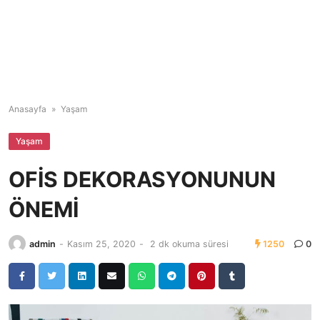
Anasayfa
»
Yaşam
Yaşam
OFİS DEKORASYONUNUN
ÖNEMİ
admin
-
Kasım 25, 2020
-
2 dk okuma süresi
1250
0