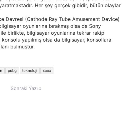
aratmaktadır. Her şey gerçek gibidir, bütün olaylar
ence Devresi (Cathode Ray Tube Amusement Device)
i bilgisayar oyunlarına bırakmış olsa da Sony
le birlikte, bilgisayar oyunlarına tekrar rakip
 konsolu yapılmış olsa da bilgisayar, konsollara
lanı bulmuştur.
on
pubg
teknoloji
xbox
Sonraki Yazı »