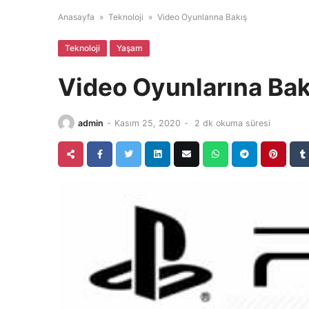
Anasayfa
»
Teknoloji
»
Video Oyunlarına Bakış
Teknoloji
Yaşam
Video Oyunlarına Bak
admin
-
Kasım 25, 2020
-
2 dk okuma süresi