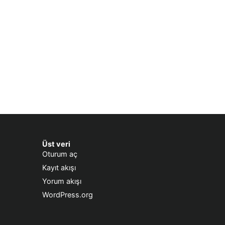
Üst veri
Oturum aç
Kayıt akışı
Yorum akışı
WordPress.org