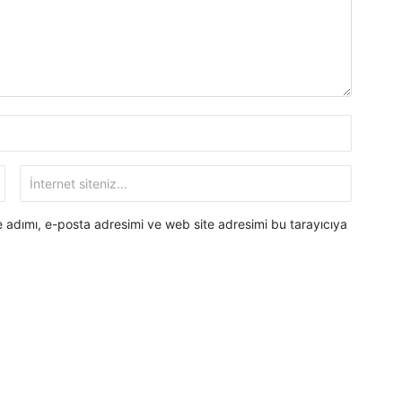
 adımı, e-posta adresimi ve web site adresimi bu tarayıcıya