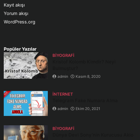
Kayıt akışı
Yorum akışı
WordPress.org
Popüler Yazılar
BIYOGRAFI
Kristof Kolomb Kimdir? Neyi
Bulmuştur?
admin
Kasım 8, 2020
İNTERNET
Telegram Fake Numara Alma
admin
Ekim 20, 2021
BIYOGRAFI
Dünya Devi Sony’nin Kurucusu Akio