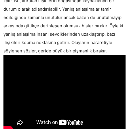
kalır. Bu, kurulan ilişkilerin doğasından kaynaklanan bir 
durum olarak adlandırılabilir. Yanlış anlaşılmalar tamir 
edildiğinde zamanla unutulur ancak bazen de unutulmayıp 
arkasında gittikçe derinleşen olumsuz hisler bırakır. Öyle ki 
yanlış anlaşılma insanı sevdiklerinden uzaklaştırıp, bazı 
ilişikileri kopma noktasına getirir. Olayların hararetiyle 
söylenen sözler, geride büyük bir pişmanlık bırakır.