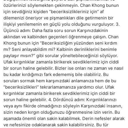
özürlerinizi söylemekten çekinmeyin. Chan Khong bunun 
için sevdiğiniz kişiden “beceriksizlikleriniz için” af 
dilemenizi öneriyor ve pişmanlıkları dile getirmenin bir 
ilişkiyi yenilemenin en güçlü yolu olduğunu vurguluyor. 3. 
Üçüncü adım: Daha fazla soru sorun Karşınızdakinin 
aklından ve kalbinden geçenleri öğrenmeye çalışın. Chan 
Khong bunun için “Beceriksizliğim yüzünden seni kırdım 
mı? Seni anlayabildim mi? Kalbinin derinliklerini benimle 
paylaşır mısın?” gibi sorular yöneltebileceğinizi söylüyor. 
Ufak kırgınlıklar zamanla birikerek sevdiklerimiz için ciddi 
bir sorun haline gelebilir. Bizler ise onları ne zaman ve nasıl 
bu kadar kırdığımızı fark edememiş bile olabiliriz. Bu 
soruları sormak hem karşınızdaki anlamanıza hem de bu 
“beceriksizlikleri” tekrarlamamanıza yardımcı olur. Ufak 
kırgınlıklar zamanla birikerek sevdiklerimiz için ciddi bir 
sorun haline gelebilir. 4. Dördüncü adım: Kırgınlıklarınızı 
veya aynı fikirde olmadığınızı söyleyin Karşınızdaki insanın, 
sizin neden kırgın olduğunuzu öğrenmesine izin verin. Bu 
aşamada önemli olan sakin kalabilmek. Derin nefesler alarak 
ve nefesinize odaklanarak sakin kalabilirsiniz. Bu tür 