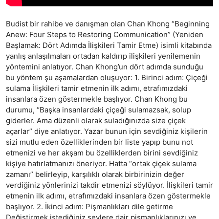
Budist bir rahibe ve danışman olan Chan Khong “Beginning 
Anew: Four Steps to Restoring Communication” (Yeniden 
Başlamak: Dört Adımda İlişkileri Tamir Etme) isimli kitabında 
yanlış anlaşılmaları ortadan kaldırıp ilişkileri yenilemenin 
yöntemini anlatıyor. Chan Khong’un dört adımda sunduğu 
bu yöntem şu aşamalardan oluşuyor: 1. Birinci adım: Çiçeği 
sulama İlişkileri tamir etmenin ilk adımı, etrafımızdaki 
insanlara özen göstermekle başlıyor. Chan Khong bu 
durumu, “Başka insanlardaki çiçeği sulamazsak, solup 
giderler. Ama düzenli olarak suladığınızda size çiçek 
açarlar” diye anlatıyor. Yazar bunun için sevdiğiniz kişilerin 
sizi mutlu eden özelliklerinden bir liste yapıp bunu not 
etmenizi ve her akşam bu özelliklerden birini sevdiğiniz 
kişiye hatırlatmanızı öneriyor. Hatta “ortak çiçek sulama 
zamanı” belirleyip, karşılıklı olarak birbirinizin değer 
verdiğiniz yönlerinizi takdir etmenizi söylüyor. İlişkileri tamir 
etmenin ilk adımı, etrafımızdaki insanlara özen göstermekle 
başlıyor. 2. İkinci adım: Pişmanlıkları dile getirme 
Değiştirmek istediğiniz şeylere dair pişmanlıklarınızı ve 