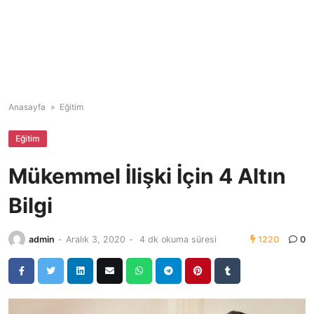
Anasayfa
»
Eğitim
Eğitim
Mükemmel İlişki İçin 4 Altın
Bilgi
admin
-
Aralık 3, 2020
-
4 dk okuma süresi
1220
0