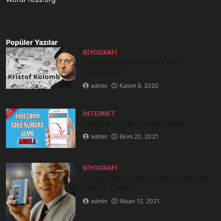
Popüler Yazılar
BIYOGRAFI
Kristof Kolomb Kimdir? Neyi
Bulmuştur?
admin
Kasım 8, 2020
İNTERNET
Telegram Fake Numara Alma
admin
Ekim 20, 2021
BIYOGRAFI
Dünya Devi Sony’nin Kurucusu Akio
Morita Kimdir?
admin
Nisan 12, 2021