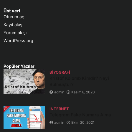
Üst veri
Oturum aç
Kayıt akışı
Yorum akışı
WordPress.org
Popüler Yazılar
BIYOGRAFI
Kristof Kolomb Kimdir? Neyi
Bulmuştur?
admin
Kasım 8, 2020
İNTERNET
Telegram Fake Numara Alma
admin
Ekim 20, 2021