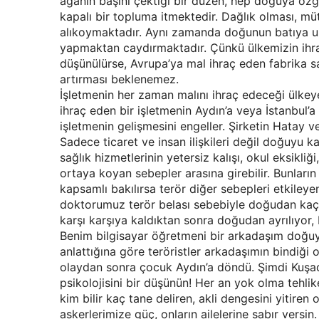
ağanın başını çektiği bir düzen, hep doğuya özgü
kapalı bir topluma itmektedir. Dağlık olması, m
alıkoymaktadır. Aynı zamanda doğunun batıya u
yapmaktan caydırmaktadır. Çünkü ülkemizin ihra
düşünülürse, Avrupa’ya mal ihraç eden fabrika s
artırması beklenemez.
İşletmenin her zaman malını ihraç edeceği ülkeye
ihraç eden bir işletmenin Aydın’a veya İstanbul’
işletmenin gelişmesini engeller. Şirketin Hatay v
Sadece ticaret ve insan ilişkileri değil doğuyu ka
sağlık hizmetlerinin yetersiz kalışı, okul eksikl
ortaya koyan sebepler arasına girebilir. Bunların 
kapsamlı bakılırsa terör diğer sebepleri etkiley
doktorumuz terör belası sebebiyle doğudan kaçıp b
karşı karşıya kaldıktan sonra doğudan ayrılıyor,
Benim bilgisayar öğretmeni bir arkadaşım doğuya
anlattığına göre teröristler arkadaşımın bindiğ
olaydan sonra çocuk Aydın’a döndü. Şimdi Kuşadas
psikolojisini bir düşünün! Her an yok olma tehlik
kim bilir kaç tane deliren, akli dengesini yitiren 
askerlerimize güç, onların ailelerine sabır versin.