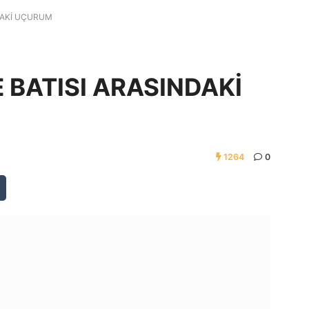
DAKİ UÇURUM
 BATISI ARASINDAKİ
1264
0