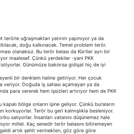
t terörle uğraşmaktan yatırım yapmıyor ya da
altılacak, doğu kalkınacak. Temel problem terör.
sı olanaksız. Bu terör belası da Kürtler ayrı bir
yor maalesef. Çünkü yerdekiler -yani PKK
istiyorlar. Günümüze bakılırsa gidişat hiç de iyi
eyenli bir denklem haline getiriyor. Her çocuk
ara veriyor. Doğuda iş sahası açamayan ya da
ında para vererek hem işsizleri artırıyor hem de PKK
 kapalı bölge onların işine geliyor. Çünkü buraların
en korkuyorlar. Terör bu geri kalmışlıkla besleniyor.
rku salıyorlar. İnsanları vatanını düşünemez hale
yor millet. Kaç senedir terör belasını bitiremeyen
 geldi artık şehit vermekten, göz göre göre