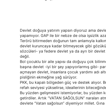
Devlet doğuya yatırım yapsın diyoruz ama devle
yapamıyor. GAP ile bir nebze de olsa işsizlik az
Terörü bitirmeden doğunun tam anlamıyla kalkınma
devlet kuruncaya kadar bitmeyecek gibi gözükü
sözcüleri- ya federe devlet ya da ayrı bir devlet 
değil.
Bol çocuklu bir aile yapısı da doğuyu çok bilinm
başına devlet -iyi bir şey yapıyorlarmış gibi- p
açmayan devlet, insanlara çocuk yardımı adı alt
pisliğinin ekmeğine yağ sürüyor.
PKK, bu kapalı bölgeden güç ve destek alıyor. Bu
refah seviyesi yükselirse, ideallerinin biteceğind
Bu yüzden gelişmesini istemiyorlar, bu yüzden ko
getirdiler. Artık “VATAN SAĞOLSUN” naraları atmı
devlete “Vatan sağolsun” diyemiyor millet. Gına