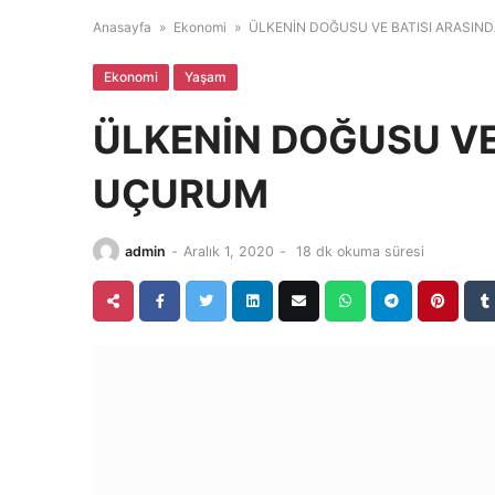
Anasayfa
»
Ekonomi
»
ÜLKENİN DOĞUSU VE BATISI ARASIN
Ekonomi
Yaşam
ÜLKENİN DOĞUSU VE
UÇURUM
admin
-
Aralık 1, 2020
-
18 dk okuma süresi