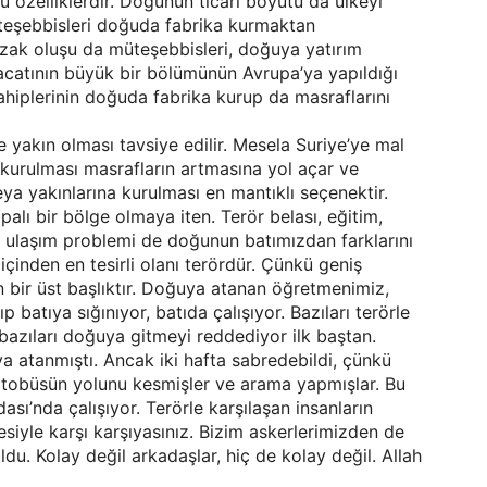
 özelliklerdir. Doğunun ticari boyutu da ülkeyi
üteşebbisleri doğuda fabrika kurmaktan
zak oluşu da müteşebbisleri, doğuya yatırım
catının büyük bir bölümünün Avrupa’ya yapıldığı
ahiplerinin doğuda fabrika kurup da masraflarını
 yakın olması tavsiye edilir. Mesela Suriye’ye mal
a kurulması masrafların artmasına yol açar ve
eya yakınlarına kurulması en mantıklı seçenektir.
palı bir bölge olmaya iten. Terör belası, eğitim,
iği, ulaşım problemi de doğunun batımızdan farklarını
içinden en tesirli olanı terördür. Çünkü geniş
en bir üst başlıktır. Doğuya atanan öğretmenimiz,
atıya sığınıyor, batıda çalışıyor. Bazıları terörle
 bazıları doğuya gitmeyi reddediyor ilk baştan.
 atanmıştı. Ancak iki hafta sabredebildi, çünkü
i otobüsün yolunu kesmişler ve arama yapmışlar. Bu
ı’nda çalışıyor. Terörle karşılaşan insanların
esiyle karşı karşıyasınız. Bizim askerlerimizden de
oldu. Kolay değil arkadaşlar, hiç de kolay değil. Allah