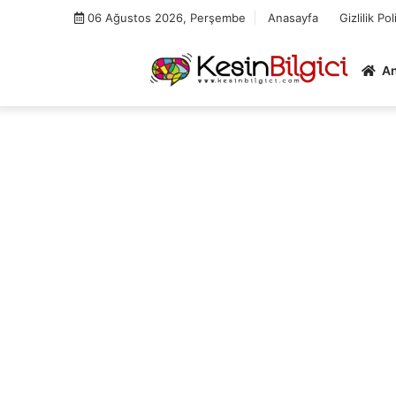
Skip
06 Ağustos 2026, Perşembe
Anasayfa
Gizlilik Pol
to
content
A