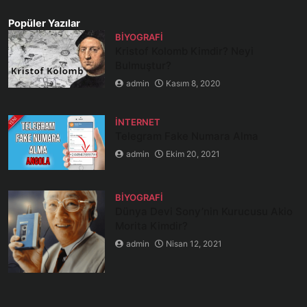
Popüler Yazılar
BIYOGRAFI
Kristof Kolomb Kimdir? Neyi
Bulmuştur?
admin
Kasım 8, 2020
İNTERNET
Telegram Fake Numara Alma
admin
Ekim 20, 2021
BIYOGRAFI
Dünya Devi Sony’nin Kurucusu Akio
Morita Kimdir?
admin
Nisan 12, 2021